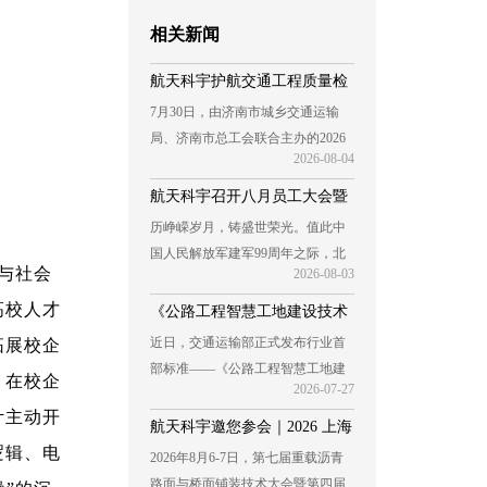
员工表彰
相关新闻
航天科宇护航交通工程质量检
7月30日，由济南市城乡交通运输
测人员职业技能竞赛
局、济南市总工会联合主办的2026
2026-08-04
年济南市交通工程质量检测人员职
业技能竞赛在山东公路技 ...
航天科宇召开八月员工大会暨
历峥嵘岁月，铸盛世荣光。值此中
优秀员工表彰大会
国人民解放军建军99周年之际，北
与社会
2026-08-03
京航天科宇测试仪器有限公司于8月
1日隆重召开八月员工 ...
高校人才
《公路工程智慧工地建设技术
近日，交通运输部正式发布行业首
拓展校企
指南》丨8月1日正式实施！
部标准——《公路工程智慧工地建
。在校企
2026-07-27
设技术指南》（JTG/T 3603—
计主动开
2026），该指南将于2026年8月1日
航天科宇邀您参会｜2026 上海
...
逻辑、电
2026年8月6-7日，第七届重载沥青
重载沥青及特种铺装技术大会
路面与桥面铺装技术大会暨第四届