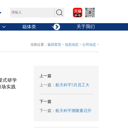
关于我们
箱体类
沥青路面类
当前位置：
返回首页
>
信息动态
>
公司动态
>
上一篇
浸式研学
上一篇：
航天科宇5月员工大
职场实践
会暨优秀员工表彰大会圆满召
下一篇
开
下一篇：
航天科宇测隆重召开
6月全员工作大会暨月度优秀