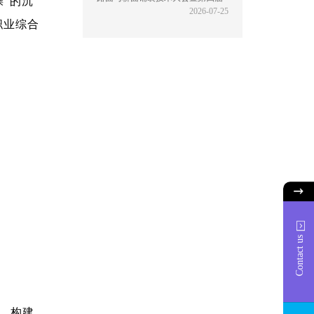
”的沉
2026-07-25
特种铺装技术大会将在上海隆重召
职业综合
开。本次大会以“面向长 ...
Contact us
，构建
1725916