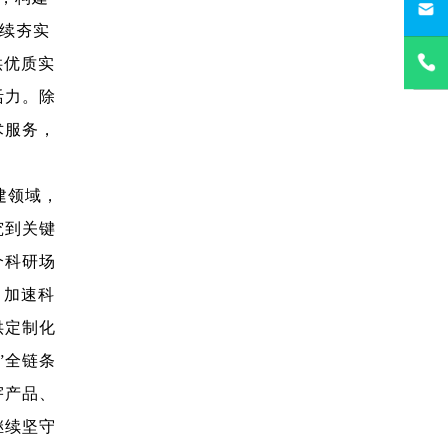
持续夯实
400-021
供优质实
活力。除
术服务，
建领域，
究到关键
个科研场
，加速科
供定制化
”全链条
宇产品、
继续坚守