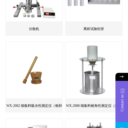
分散机
离析试验铝管
Contact us
WX-2002 细集料吸水性测定仪（饱和
WX-2000 细集料棱角性测定仪（流动
面）
时间法）
1725916