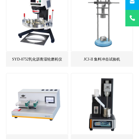
400-021
SYD-0752乳化沥青湿轮磨耗仪
JCJ-II 集料冲击试验机