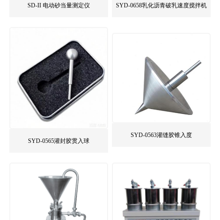
SD-II 电动砂当量测定仪
SYD-0658乳化沥青破乳速度搅拌机
SYD-0563灌缝胶锥入度
SYD-0565灌封胶贯入球