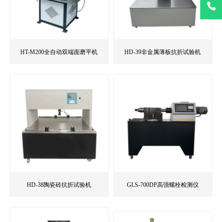
400-021
HT-M200全自动双端面磨平机
HD-39非金属薄板抗折试验机
HD-38陶瓷砖抗折试验机
GLS-700DP高强螺栓检测仪